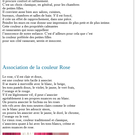
Il procure confort et raffinement.
C’est un choix classique, en général, pour les chambres
de petites filles.
Il convient aussi bien aux salons, cuisines,
bureaux, chambres et salles de bain. S’il est foncé,
il crée un effet de rapprochement, dans une pièce.
Peindre les murs en rose donne une impression de plus petit et de plus intime.
Cette couleur a des propriétés calmantes
et rassurantes qui nous rappellent
l’innocence de notre enfance. C’est d’ailleurs pour cela que c’est
la couleur préférée des petites filles
pour son côté rassurant, serein et innocent.
Association de la couleur Rose
Le rose, s’il est clair et doux,
est une couleur très facile à associer.
Il se marie à merveille avec le blanc, le beige,
les tons pastels doux, le violet, le jaune, le vert frais,
l’orange et le rouge.
S’il est légèrement vif, il peut s’associer
agréablement à ses propres nuances ou au blanc.
On pourra associer le fuchsia ou les roses
très vifs avec des tons neutres clairs comme le crème
ou le blanc pour les adoucir sinon,
on pourra les associer avec le jaune, le doré, le chrome,
l’orange ou le vert.
Le vieux rose, couleur traditionnel et classique,
s’associera quant à lui avec les tons blancs, crème et
autres nuances de rose.