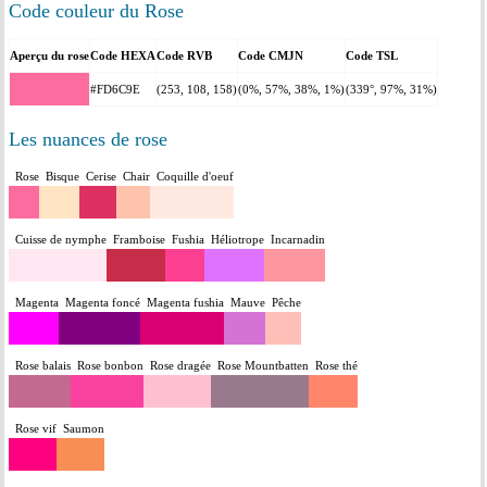
Code couleur du Rose
Aperçu du rose
Code HEXA
Code RVB
Code CMJN
Code TSL
#FD6C9E
(253, 108, 158)
(0%, 57%, 38%, 1%)
(339°, 97%, 31%)
Les nuances de rose
Rose
Bisque
Cerise
Chair
Coquille d'oeuf
Cuisse de nymphe
Framboise
Fushia
Héliotrope
Incarnadin
Magenta
Magenta foncé
Magenta fushia
Mauve
Pêche
Rose balais
Rose bonbon
Rose dragée
Rose Mountbatten
Rose thé
Rose vif
Saumon